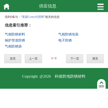
供应信息
找到
0
条与：“
美国Cortec代理商
”相关的信息
信息索引推荐：
气相防锈材料
气相防锈包装
锅炉管道防锈
电子防锈
气相防锈袋
0
/ 0
首页
上一页
下一页
尾页
Copyright @2026 科德胜地防锈材料
顶部